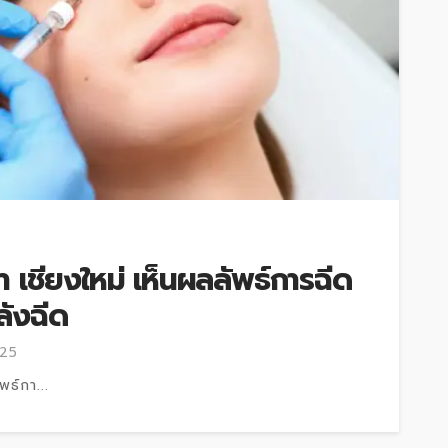
า เชียงใหม่ เห็นผลลัพธ์การฉีด
ลังฉีด
025
พธ์กา...