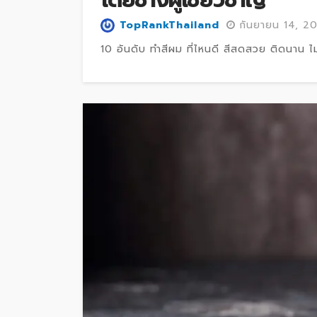
TopRankThailand
กันยายน 14, 2
10 อันดับ ทำสีผม ที่ไหนดี สีสดสวย ติดนาน ไม