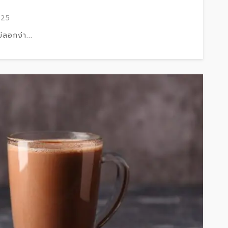
025
่ลอกง่า...