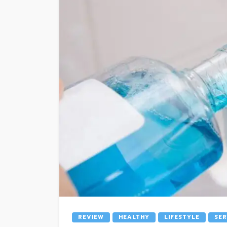
REVIEW
HEALTHY
LIFESTYLE
SER