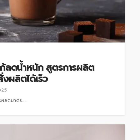
ก้ลดน้ำหนัก สูตรการผลิต
งผลิตได้เร็ว
025
รผลิตมาตร...