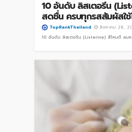
10 อันดับ ลิสเตอรีน (Li
สดชื่น ครบทุกรสสัมผัสใช
TopRankThailand
สิงหาคม 28, 2
10 อันดับ ลิสเตอรีน (Listerine) สีไหนดี ลม