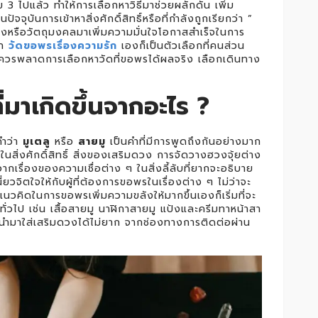
ไปแล้ว ทำให้การเลือกหาวิธีมาช่วยผลักดัน เพิ่ม
ุบันการเข้าหาสิ่งศักดิ์สิทธิ์หรือที่กำลังถูกเรียกว่า ”
งของหรือวัตถุมงคลมาเพิ่มความมั่นใจโอกาสสำเร็จในการ
อก
วัดขอพรเรื่องความรัก
เองก็เป็นตัวเลือกที่คนส่วน
ไม่ควรพลาดการเลือกหาวัดที่ขอพรได้ผลจริง เลือกเดินทาง
ี่มาเกิดขึ้นจากอะไร ?
คำว่า
มูเตลู
หรือ
สายมู
เป็นคำที่มีการพูดถึงกันอย่างมาก
ิ่งศักดิ์สิทธิ์ สิ่งของเสริมดวง การจัดวางฮวงจุ้ยต่าง
รื่องของความเชื่อต่าง ๆ ในสิ่งลี้ลับที่ยากจะอธิบาย
ยวจิตใจให้กับผู้ที่ต้องการขอพรในเรื่องต่าง ๆ ไม่ว่าจะ
นวคิดในการขอพรเพิ่มความขลังให้มากขึ้นเองก็เริ่มที่จะ
ทั่วไป เช่น เสื้อสายมู นาฬิกาสายมู แป้งและครีมทาหน้าสา
้อนำมาใส่เสริมดวงได้ไม่ยาก จากช่องทางการติดต่อผ่าน