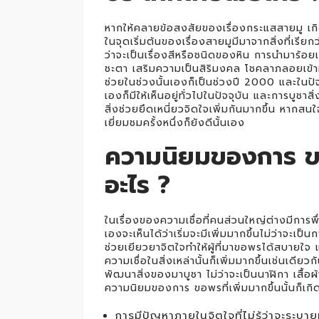
หากให้คลายข้อสงสัยของเรื่องกระแสสายมู เกิด
ในจุดเริ่มต้นของเรื่องสายมูมีมาจากสิ่งที่เรียก
ว่าจะเป็นเรื่องสีหรือชนิดของหิน การนำมาร้อย
ชะตา เสริมความเป็นสิริมงคล โชคลาภลอยเข้า
ช่วยในช่วงนั้นเองก็เป็นช่วงปี 2000 และในปัจ
เองก็มีให้เห็นอยู่ทั่วไปในปัจจุบัน และการบูชาสิ่ง
สิ่งช่วยยึดเหนี่ยวจิดใจเพิ่มกันมากขึ้น หากสนใจ
เยี่ยมชมครั้งหนึ่งก็ยังดีนั้นเอง
ความนิยมของการ ขอ
อะไร ?
ในเรื่องของความเชื่อที่คนส่วนใหญ่ต่างมีการ
เองจะเห็นได้ว่าเริ่มจะมีเพิ่มมากขึ้นไม่ว่าจะ
ช่วยเยียวยาจิตใจทำให้ผู้ที่มาขอพรได้สบายใจ แล
ความเชื่อในสิ่งเหล่านั้นก็เพิ่มมากขึ้นเช่นเดียว
พัฒนาสิ่งของมาบูชา ไม่ว่าจะเป็นนาฬิกา เสื้อผ
ความนิยมของการ ขอพรที่เพิ่มมากขึ้นนั้นก็เกิดขึ
การมีปัญหาภายในจิตใจที่ไม่รู้ว่าจะระบาย