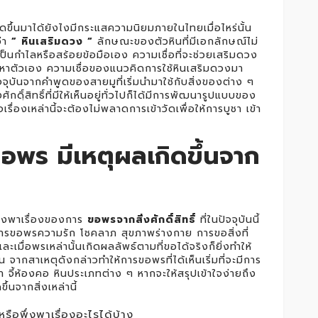
ขึ้นมาได้ยังไงมีกระแสความนิยมภายในไทยเมื่อไหร่นั้น
ว่า
” หินเสริมดวง “
ลักษณะของตัวหินที่มีเอกลักษณ์ไม่
เป็นกำไลหรือสร้อยข้อมือเอง ความเชื่อที่จะช่วยเสริมดวง
หาตัวเอง ความเชื่อของแนวคิดการใช้หินเสริมดวงมา
จุบันจากคำพูดของสายมูที่เริ่มนำมาใช้กับสิ่งของต่าง ๆ
ศักดฺิ์สิทธิ์ที่มีให้เห็นอยู่ทั่วไปก็ได้มีการพัฒนารูปแบบของ
เรื่องเหล่านี้จะต้องไม่พลาดการเข้าวัดเพื่อให้การบูชา เข้า
พร มีเหตุผลเกิดขึ้นจาก
พึ่งพาเรื่องของการ
ขอพรจากสิ่งศักดิ์สิทธิ์
ที่ในปัจจุบันนี้
เป็นการขอพรความรัก โชคลาภ สุขภาพร่างกาย การขอสิ่งที่
ะเมื่อพรเหล่านั้นเกิดผลลัพธ์ตามที่ขอได้จริงก็ยิ่งทำให้
กัน จากสาเหตุดังกล่าวทำให้การขอพรที่ได้เห็นเริ่มที่จะมีการ
้า จี้ห้องคอ หินประเภทต่าง ๆ หากจะให้สรุปเข้าใจง่ายถึง
้นจากสิ่งเหล่านี้
หรือพึ่งพาเรื่องอะไรได้บ้าง