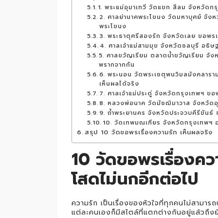
1. พระแม่อุมาเทวี วัดแขก สีลม จังหวัดก
2. ศาลย่านาคพระโขนง วัดมหาบุศย์ จัง
พระโขนง
3. พระธาตุศรีสองรัก จังหวัดเลย ขอพรเร
4. ศาลเจ้าแม่สามมุข จังหวัดชลบุรี อธิษ
5. ศาลขวัญเรียม ตลาดน้ำขวัญเรียม จังห
พรากจากกัน
6. พระนอน วัดพระเชตุพนวิมลมังคลาราม 
เห็นผลได้จริง
7. ศาลเจ้าแม่ประดู่ จังหวัดกรุงเทพฯ ขอ
8. หลวงพ่อนาค วัดมัชฌิมาวาส จังหวัดอุ
9. ถ้ำพระยานคร จังหวัดประจวบคีรีขันธ
10. วัดเทพมณเฑียร จังหวัดกรุงเทพฯ 
สรุป 10 วัดขอพรเรื่องความรัก เห็นผลจริง
10 วัดขอพรเรื่องคว
โสดไม่นกอีกต่อไป
ความรัก เป็นเรื่องของหัวใจที่ทุกคนไม่สาม
แต่ละคนเองก็มีสไตล์ที่แตกต่างกันอยู่แล้วถึงย