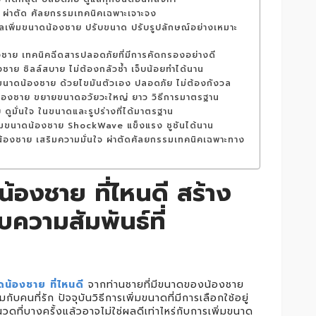
 ผ่าตัด ศัลยกรรมเทคนิคเฉพาะเจาะจง
พิ่มขนาดน้องชาย ปรับขนาด ปรับรูปลักษณ์อย่างเหมาะ
งชาย เทคนิคฉีดสารปลอดภัยที่มีการคัดกรองอย่างดี
งชาย ชิลล์สบาย ไม่ต้องกลัวช้ำ เจ็บน้อยทำได้นาน
ขนาดน้องชาย ด้วยไขมันตัวเอง ปลอดภัย ไม่ต้องกังวล
น้องชาย ขยายขนาดอวัยวะใหญ่ ยาว วิธีการมาตรฐาน
 ดูมั่นใจ ในขนาดและรูปร่างที่ได้มาตรฐาน
่มขนาดน้องชาย ShockWave แข็งแรง ชูชันได้นาน
้องชาย เสริมความมั่นใจ ผ่าตัดศัลยกรรมเทคนิคเฉพาะทาง
น้องชาย ที่ไหนดี สร้าง
ับความสัมพันธ์ที่
ดน้องชาย ที่ไหนดี
จากท่านชายที่มีขนาดของน้องชาย
ับคนที่รัก ปัจจุบันวิธีการเพิ่มขนาดที่มีการเลือกใช้อยู่
นวดที่บางครั้งแล้วอาจไม่ใช่ผลดีเท่าไหร่กับการเพิ่มขนาด