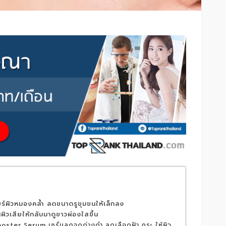
ียร์ผิวหมองคล้ำ ลดขนาดรูขุมขนให้เล็กลง
นผิวเสียให้กลับมาดูขาวผ่องใสขึ้น
ster Serum เซรั่มลดจุดด่างดำ ลดเลือดฝ้า กระ ให้ผิว