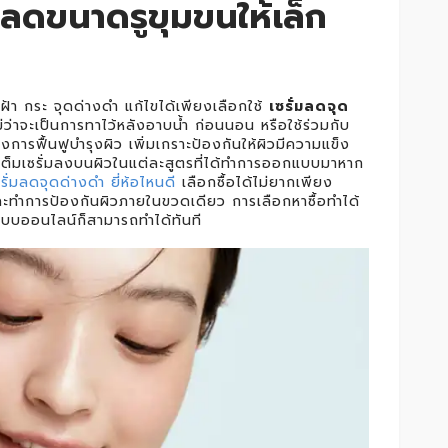
 ลดขนาดรูขุมขนให้เล็ก
ฝ้า กระ จุดด่างดำ แก้ไขได้เพียงเลือกใช้
เซรั่มลดจุด
ม่ว่าจะเป็นการทาไว้หลังอาบน้ำ ก่อนนอน หรือใช้ร่วมกับ
ารฟื้นฟูบำรุงผิว เพิ่มเกราะป้องกันให้ผิวมีความแข็ง
เต็มเซรั่มลงบนผิวในแต่ละสูตรที่ได้ทำการออกแบบมาหาก
ซรั่มลดจุดด่างดำ ยี่ห้อไหนดี
เลือกซื้อได้ไม่ยากเพียง
ละทำการป้องกันผิวภายในขวดเดียว การเลือกหาซื้อทำได้
ระบบออนไลน์ก็สามารถทำได้ทันที