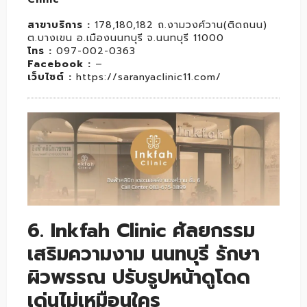
สาขาบริการ :
178,180,182 ถ.งามวงศ์วาน(ติดถนน)
ต.บางเขน อ.เมืองนนทบุรี จ.นนทบุรี 11000
โทร :
097-002-0363
Facebook :
–
เว็บไซต์ :
https://saranyaclinic11.com/
6. Inkfah Clinic ศัลยกรรม
เสริมความงาม นนทบุรี รักษา
ผิวพรรณ ปรับรูปหน้าดูโดด
เด่นไม่เหมือนใคร