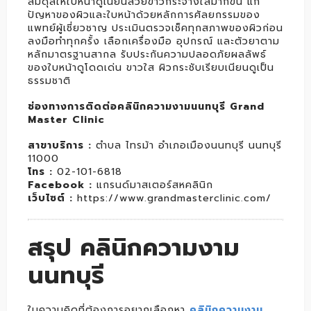
สมดุลให้ใบหน้าดูเนียนสวยขาวกระจ่างใสมากขึ้น แก้
ปัญหาของผิวและใบหน้าด้วยหลักการศัลยกรรมของ
แพทย์ผู้เชี่ยวชาญ ประเมินตรวจเช็คทุกสภาพของผิวก่อน
ลงมือทำทุกครั้ง เลือกเครื่องมือ อุปกรณ์ และตัวยาตาม
หลักมาตรฐานสากล รับประกันความปลอดภัยผลลัพธ์
ของใบหน้าดูโดดเด่น ขาวใส ผิวกระชับเรียบเนียนดูเป็น
ธรรมชาติ
ช่องทางการติดต่อคลินิกความงามนนทบุรี Grand
Master Clinic
สาขาบริการ :
ตำบล ไทรม้า อำเภอเมืองนนทบุรี นนทบุรี
11000
โทร :
02-101-6818
Facebook :
แกรนด์มาสเตอร์สหคลินิก
เว็บไซต์ :
https://www.grandmasterclinic.com/
สรุป คลินิกความงาม
นนทบุรี
ในความคิดที่ต้องการอยากเลือกหา
คลินิกความงาม