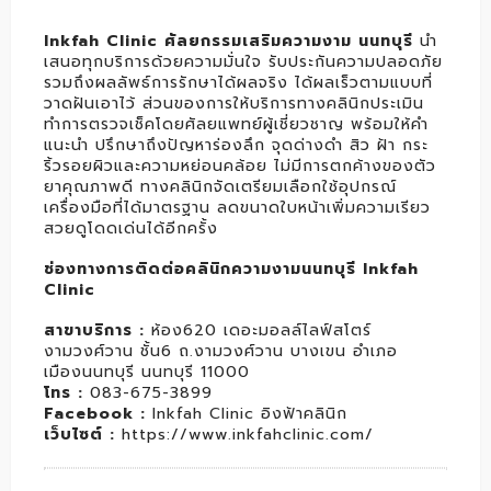
Inkfah Clinic ศัลยกรรมเสริมความงาม นนทบุรี
นำ
เสนอทุกบริการด้วยความมั่นใจ รับประกันความปลอดภัย
รวมถึงผลลัพธ์การรักษาได้ผลจริง ได้ผลเร็วตามแบบที่
วาดฝันเอาไว้ ส่วนของการให้บริการทางคลินิกประเมิน
ทำการตรวจเช็คโดยศัลยแพทย์ผู้เชี่ยวชาญ พร้อมให้คำ
แนะนำ ปรึกษาถึงปัญหาร่องลึก จุดด่างดำ สิว ฝ้า กระ
ริ้วรอยผิวและความหย่อนคล้อย ไม่มีการตกค้างของตัว
ยาคุณภาพดี ทางคลินิกจัดเตรียมเลือกใช้อุปกรณ์
เครื่องมือที่ได้มาตรฐาน ลดขนาดใบหน้าเพิ่มความเรียว
สวยดูโดดเด่นได้อีกครั้ง
ช่องทางการติดต่อคลินิกความงามนนทบุรี Inkfah
Clinic
สาขาบริการ :
ห้อง620 เดอะมอลล์ไลฟ์สโตร์
งามวงศ์วาน ชั้น6 ถ.งามวงศ์วาน บางเขน อำเภอ
เมืองนนทบุรี นนทบุรี 11000
โทร :
083-675-3899
Facebook :
Inkfah Clinic อิงฟ้าคลินิก
เว็บไซต์ :
https://www.inkfahclinic.com/