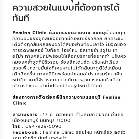
ความสวยในแบบที่ต้องการได้
ทันที
Femina Clinic ศัลยกรรมความงาม นนทบุรี
มอบทุก
ความฝันของผู้ที่สนใจอยากมีใบหน้าเรียวสวย ยกกระชับ
เต่งตึงทุกสัมผัสของผิวได้สมอย่างที่ฝันเอาไว้ ในจุดของ
การฉีดฟิลเลอร์ โบท็อก ร้อยไหม อัลเทอร่า รีจูรัน เท
อร์ม่า ทางคลินิกมีพร้อมให้เลือกบริการที่อยากทำ ปรับผิว
หมองคล้ำจุดที่มีริ้วรอย ร่องลึกเด่นชัด ปรับหน้าเรียว
สวยเพิ่มความมั่นใจที่เคยหายไปได้กลับมาดูดีได้เหมือน
เด็กอีกครั้ง ทางคลินิกพร้อมนำเสนอโปรแกรมรักษาผิว
หน้าในราคาที่พิจารณาอย่างมีมาตรฐาน หากสนใจเลือก
บริการที่ชอบ เข้าทำปรับเปลี่ยนรูปหน้าได้ทันที
ช่องทางการติดต่อคลินิกความงามนนทบุรี Femina
Clinic
สาขาบริการ :
17 ถ. ติวานนท์ ตำบลตลาดขวัญ อำเภอ
เมืองนนทบุรี นนทบุรี 11000
โทร :
094-929-5090
Facebook :
Femina Clinic ร้อยไหม หน้าเรียว ลดริ้ว
รอย ทำทรีทเม้นท์ นวดหน้า