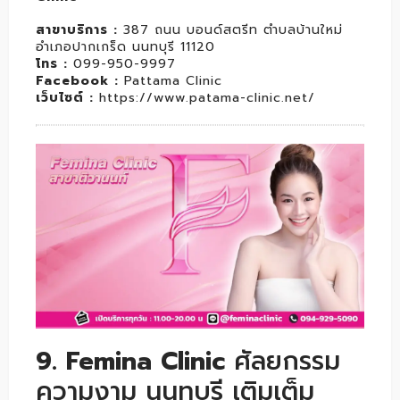
สาขาบริการ :
387 ถนน บอนด์สตรีท ตำบลบ้านใหม่
อำเภอปากเกร็ด นนทบุรี 11120
โทร :
099-950-9997
Facebook :
Pattama Clinic
เว็บไซต์ :
https://www.patama-clinic.net/
9. Femina Clinic
ศัลยกรรม
ความงาม นนทบุรี เติมเต็ม