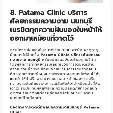
8
. Patama Clinic บริการ
ศัลยกรรมความงาม นนทบุรี
เนรมิตทุกความฝันของใบหน้าให้
ออกมาเหมือนที่วาดไว้
การมีความฝันของใบหน้าที่เรียบเนียน ขาวใส ผิวดูอายุ
น้อยลงได้อีกครั้ง
Patama Clinic บริการศัลยกรรม
ความงาม นนทบุรี
พร้อมนำเสนอจัดเตรียมทุกบริการ
โดยหลักการทำศัลยกรรมเลือกใช้วิธีการได้มาตรฐาน
สากล รวมถึงทางเลือกของผู้เข้ารับการรักษาทุกคนไม่
ต้องเสียเวลาคิดให้ยุ่งยากเพราะทางคลินิกมีพร้อมให้คำ
แนะนำ ให้คำปรึกษาอย่างเหมาะสม หลักของการเสริม
ความงามสัมผัสประสบการณ์สัมผัสผิวได้เหมือนดั่งที่ฝัน
เอาไว้ รับประกันผลลัพธ์และความปลอดภัยทางคลินิก
ติดตามรักษาตั้งแต่การเลือกคอร์สไปจนจบขั้นตอน
เทคนิคที่ได้เลือกทำ
ช่องทางการติดต่อคลินิกความงามนนทบุรี Patama
Clinic