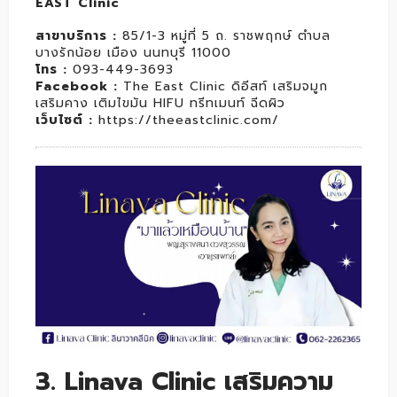
EAST Clinic
สาขาบริการ :
85/1-3 หมู่ที่ 5 ถ. ราชพฤกษ์ ตำบล
บางรักน้อย เมือง นนทบุรี 11000
โทร :
093-449-3693
Facebook :
The East Clinic ดิอีสท์ เสริมจมูก
เสริมคาง เติมไขมัน HIFU ทรีทเมนท์ ฉีดผิว
เว็บไซต์ :
https://theeastclinic.com/
3. Linava Clinic เสริมความ