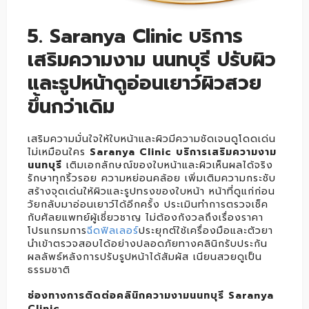
5. Saranya Clinic บริการ
เสริมความงาม นนทบุรี ปรับผิว
และรูปหน้าดูอ่อนเยาว์ผิวสวย
ขึ้นกว่าเดิม
เสริมความมั่นใจให้ใบหน้าและผิวมีความชัดเจนดูโดดเด่น
ไม่เหมือนใคร
Saranya Clinic บริการเสริมความงาม
นนทบุรี
เติมเอกลักษณ์ของใบหน้าและผิวเห็นผลได้จริง
รักษาทุกริ้วรอย ความหย่อนคล้อย เพิ่มเติมความกระชับ
สร้างจุดเด่นให้ผิวและรูปทรงของใบหน้า หน้าที่ดูแก่ก่อน
วัยกลับมาอ่อนเยาว์ได้อีกครั้ง ประเมินทำการตรวจเช็ค
กับศัลยแพทย์ผู้เชี่ยวชาญ ไม่ต้องกังวลถึงเรื่องราคา
โปรแกรมการ
ฉีดฟิลเลอร์
ประยุกต์ใช้เครื่องมือและตัวยา
นำเข้าตรวจสอบได้อย่างปลอดภัยทางคลินิกรับประกัน
ผลลัพธ์หลังการปรับรูปหน้าได้สัมผัส เนียนสวยดูเป็น
ธรรมชาติ
ช่องทางการติดต่อคลินิกความงามนนทบุรี Saranya
Clinic