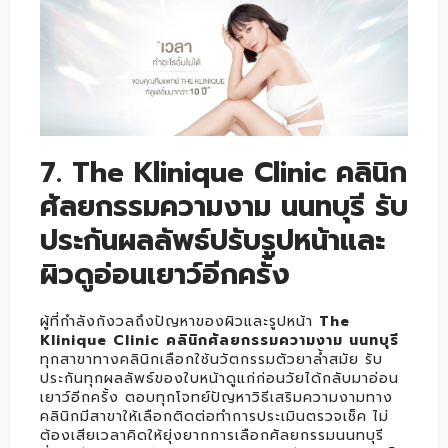
7. The Klinique Clinic คลินิก
ศัลยกรรมความงาม นนทบุรี รับ
ประกันผลลัพธ์ปรับรูปหน้าและ
ผิวดูอ่อนเยาว์อีกครั้ง
ผู้ที่กำลังกังวลถึงปัญหาของผิวและรูปหน้า
The
Klinique Clinic คลินิกศัลยกรรมความงาม นนทบุรี
ทุกสาขาทางคลินิกเลือกใช้นวัตกรรมตัวยาล้ำสมัย รับ
ประกันทุกผลลัพธ์ของใบหน้าดูแก่ก่อนวัยได้กลับมาอ่อน
เยาว์อีกครั้ง ตอบทุกโจทย์ปัญหาวิธีเสริมความงามทาง
คลินิกมีสาขาให้เลือกติดต่อทำการประเมินตรวจเช็ค ไม่
ต้องเสียเวลาคิดให้ยุ่งยากการเลือกศัลยกรรมนนทบุรี