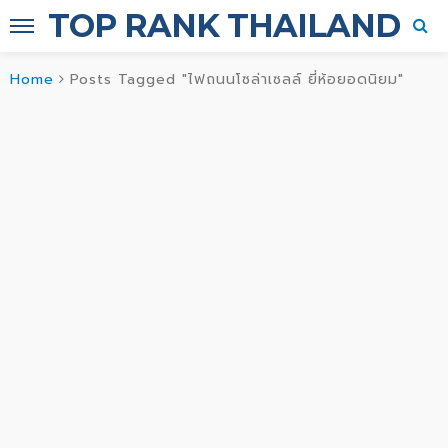
TOP RANK THAILAND
Home
Posts Tagged "ไฟถนนโซล่าเซลล์ ยี่ห้อยอดนิยม"