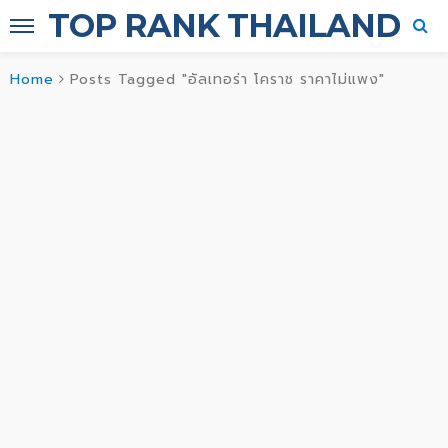
TOP RANK THAILAND
Home
Posts Tagged "อัลเทอร่า โคราช ราคาไม่แพง"