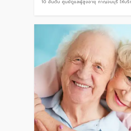
10 อันดับ ศูนย์ดูแลผู้สูงอายุ กาญจนบุรี ให้บริก