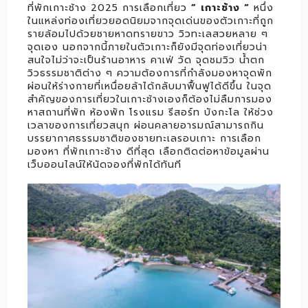
ที่พักเกาะช้าง 2025 การเลือกเที่ยว
” เกาะช้าง “
หนึ่ง
ในแหล่งท่องเที่ยวยอดนิยมจากจุดเด่นของตัวเกาะที่ถูก
รายล้อมไปด้วยชายหาดทรายขาว วิวทะเลสวยหลาย ๆ
จุดเอง นอกจากนี้ภายในตัวเกาะก็ยังมีจุดท่องเที่ยวน่า
สนใจไม่ว่าจะเป็นร้านอาหาร คาเฟ่ วัด จุดชมวิว น้ำตก
วิวธรรมชาติต่าง ๆ ความต้องการที่กำลังมองหาจุดพัก
ผ่อนให้ร่างกายที่เหนื่อยล้าได้กลับมาฟื้นฟูได้ดีขึ้น ในจุด
สำคัญของการเที่ยวในเกาะช้างเองก็ต้องไม่ลืมการมอง
หาสถานที่พัก ห้องพัก โรงแรม รีสอร์ท บังกะโล ให้ช่วง
เวลาของการเที่ยวสนุก ผ่อนคลายอารมณ์สามารถกิน
บรรยากาศธรรมชาติของชายทะเลรอบเกาะ การเลือก
มองหา ที่พักเกาะช้าง ดีที่สุด เลือกติดต่อหาข้อมูลผ่าน
เว็บออนไลน์ให้นัดจองที่พักได้ทันที