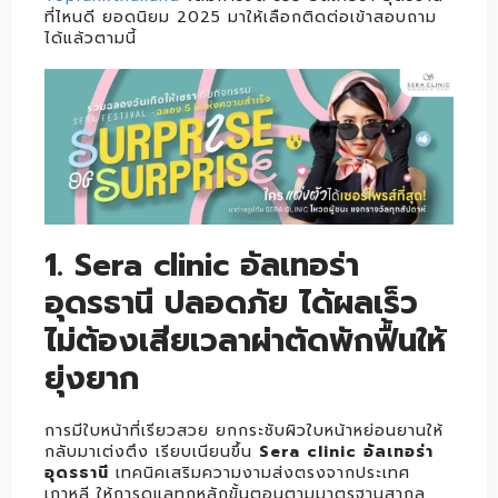
ที่ไหนดี ยอดนิยม 2025 มาให้เลือกติดต่อเข้าสอบถาม
ได้แล้วตามนี้
1. Sera clinic อัลเทอร่า
อุดรธานี ปลอดภัย ได้ผลเร็ว
ไม่ต้องเสียเวลาผ่าตัดพักฟื้นให้
ยุ่งยาก
การมีใบหน้าที่เรียวสวย ยกกระชับผิวใบหน้าหย่อนยานให้
กลับมาเต่งตึง เรียบเนียนขึ้น
Sera clinic อัลเทอร่า
อุดรธานี
เทคนิคเสริมความงามส่งตรงจากประเทศ
เกาหลี ให้การดูแลทุกหลักขั้นตอนตามมาตรฐานสากล