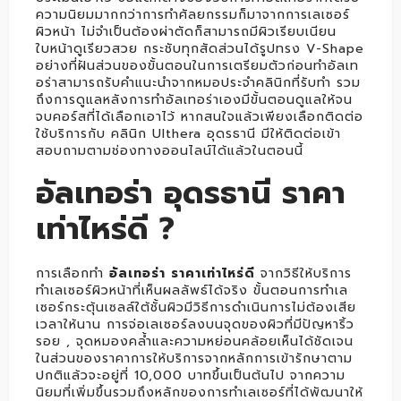
ความนิยมมากกว่าการทำศัลยกรรมก็มาจากการเลเซอร์
ผิวหน้า ไม่จำเป็นต้องผ่าตัดก็สามารถมีผิวเรียบเนียน
ใบหน้าดูเรียวสวย กระชับทุกสัดส่วนได้รูปทรง V-Shape
อย่างที่ฝันส่วนของขั้นตอนในการเตรียมตัวก่อนทำอัลเท
อร่าสามารถรับคำแนะนำจากหมอประจำคลินิกที่รับทำ รวม
ถึงการดูแลหลังการทำอัลเทอร่าเองมีขั้นตอนดูแลให้จน
จบคอร์สที่ได้เลือกเอาไว้ หากสนใจแล้วเพียงเลือกติดต่อ
ใช้บริการกับ คลินิก Ulthera อุดรธานี มีให้ติดต่อเข้า
สอบถามตามช่องทางออนไลน์ได้แล้วในตอนนี้
อัลเทอร่า อุดรธานี ราคา
เท่าไหร่ดี ?
การเลือกทำ
อัลเทอร่า ราคาเท่าไหร่ดี
จากวิธีให้บริการ
ทำเลเซอร์ผิวหน้าที่เห็นผลลัพธ์ได้จริง ขั้นตอนการทำเล
เซอร์กระตุ้นเซลล์ใต้ชั้นผิวมีวิธีการดำเนินการไม่ต้องเสีย
เวลาให้นาน การจ่อเลเซอร์ลงบนจุดของผิวที่มีปัญหาริ้ว
รอย , จุดหมองคล้ำและความหย่อนคล้อยเห็นได้ชัดเจน
ในส่วนของราคาการให้บริการจากหลักการเข้ารักษาตาม
ปกติแล้วจะอยู่ที่ 10,000 บาทขึ้นเป็นต้นไป จากความ
นิยมที่เพิ่มขึ้นรวมถึงหลักของการทำเลเซอร์ที่ได้พัฒนาให้