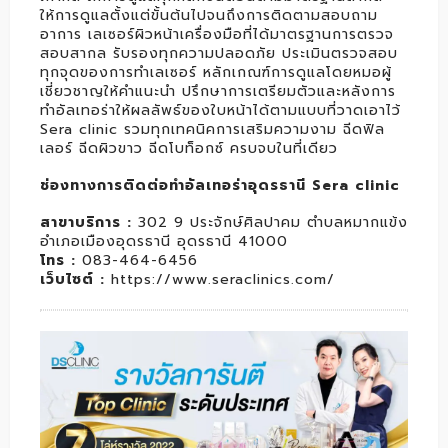
ให้การดูแลตั้งแต่ขั้นต้นไปจนถึงการติดตามสอบถาม
อาการ เลเซอร์ผิวหน้าเครื่องมือที่ได้มาตรฐานการตรวจ
สอบสากล รับรองทุกความปลอดภัย ประเมินตรวจสอบ
ทุกจุดของการทำเลเซอร์ หลักเกณฑ์การดูแลโดยหมอผู้
เชี่ยวชาญให้คำแนะนำ ปรึกษาการเตรียมตัวและหลังการ
ทำอัลเทอร่าให้ผลลัพธ์ของใบหน้าได้ตามแบบที่วาดเอาไว้
Sera clinic รวมทุกเทคนิคการเสริมความงาม ฉีดฟิล
เลอร์ ฉีดผิวขาว ฉีดโบท็อกซ์ ครบจบในที่เดียว
ช่องทางการติดต่อทำอัลเทอร่าอุดรธานี Sera clinic
สาขาบริการ :
302 9 ประจักษ์ศิลปาคม ตำบลหมากแข้ง
อำเภอเมืองอุดรธานี อุดรธานี 41000
โทร :
083-464-6456
เว็บไซต์ :
https://www.seraclinics.com/