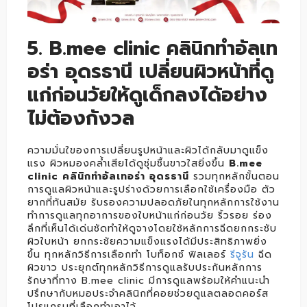
5. B.mee clinic คลินิกทำอัลเท
อร่า อุดรธานี เปลี่ยนผิวหน้าที่ดู
แก่ก่อนวัยให้ดูเด็กลงได้อย่าง
ไม่ต้องกังวล
ความมั่นใของการเปลี่ยนรูปหน้าและผิวได้กลับมาดูแข็ง
แรง ผิวหมองคล้ำเสียได้ดูชุ่มชื้นขาวใสยิ่งขึ้น
B.mee
clinic คลินิกทำอัลเทอร่า อุดรธานี
รวมทุกหลักขั้นตอน
การดูแลผิวหน้าและรูปร่างด้วยการเลือกใช้เครื่องมือ ตัว
ยากที่ทันสมัย รับรองความปลอดภัยในทุกหลักการใช้งาน
ทำการดูแลทุกอาการของใบหน้าแก่ก่อนวัย ริ้วรอย ร่อง
ลึกที่เห็นได้เด่นชัดทำให้ดูจางโดยใช้หลักการฉีดยกกระชับ
ผิวใบหน้า ยกกระชัยความแข็งแรงได้มีประสิทธิภาพยิ่ง
ขึ้น ทุกหลักวิธีการเลือกทำ โบท็อกซ์ ฟิลเลอร์
รีจูรัน
ฉีด
ผิวขาว ประยุกต์ทุกหลักวิธีการดูแลรับประกันหลักการ
รักษาที่ทาง B.mee clinic มีการดูแลพร้อมให้คำแนะนำ
ปรึกษากับหมอประจำคลินิกที่คอยช่วยดูแลตลอดคอร์ส
โปรแกรมที่เลือกทำเอาไว้