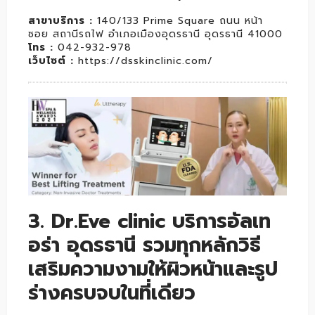
สาขาบริการ :
140/133 Prime Square ถนน หน้า
ซอย สถานีรถไฟ อำเภอเมืองอุดรธานี อุดรธานี 41000
โทร :
042-932-978
เว็บไซต์ :
https://dsskinclinic.com/
3. Dr.Eve clinic บริการอัลเท
อร่า อุดรธานี รวมทุกหลักวิธี
เสริมความงามให้ผิวหน้าและรูป
ร่างครบจบในที่เดียว