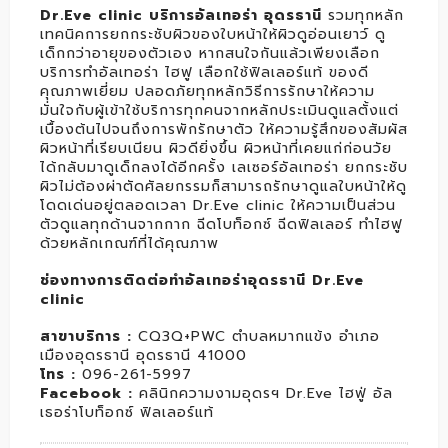
Dr.Eve clinic บริการอัลเทอร่า อุดรธานี
รวมทุกหลัก
เทคนิคการยกกระชับผิวของใบหน้าให้ผิวดูอ่อนเยาว์ ดู
เด็กกว่าอายุของตัวเอง หากสนใจกันแล้วเพียงเลือก
บริการทำอัลเทอร่า ไฮฟู เลือกใช้ฟิลเลอร์แท้ ของดี
คุณภาพเยี่ยม ปลอดภัยทุกหลักวิธีการรักษาให้ความ
มั่นใจกับผู้เข้าใช้บริการทุกคนจากหลักประเมินดูแลตั้งแต่
เบื้องต้นไปจนถึงการพักรักษาตัว ให้ความรู้สึกของสัมผัส
ผิวหน้าที่เรียบเนียน ผิวดียิ่งขึ้น ผิวหน้าที่เคยแก่ก่อนวัย
ได้กลับมาดูเด็กลงได้อีกครั้ง เลเซอร์อัลเทอร่า ยกกระชับ
ผิวไม่ต้องผ่าตัดศัลยกรรมก็สามารถรักษาดูแลใบหน้าให้ดู
โดดเด่นอยู่ตลอดเวลา Dr.Eve clinic ให้ความเป็นส่วน
ตัวดูแลทุกด้านจากกาก ฉีดโบท็อกซ์ ฉีดฟิลเลอร์ ทำไฮฟู
ด้วยหลักเกณฑ์ที่ได้คุณภาพ
ช่องทางการติดต่อทำอัลเทอร่าอุดรธานี Dr.Eve
clinic
สาขาบริการ :
CQ3Q+PWC ตำบลหมากแข้ง อำเภอ
เมืองอุดรธานี อุดรธานี 41000
โทร :
096-261-5997
Facebook :
คลินิกความงามอุดรฯ Dr.Eve ไฮฟู่ อัล
เธอร่าโบท็อกซ์ ฟิลเลอร์แท้