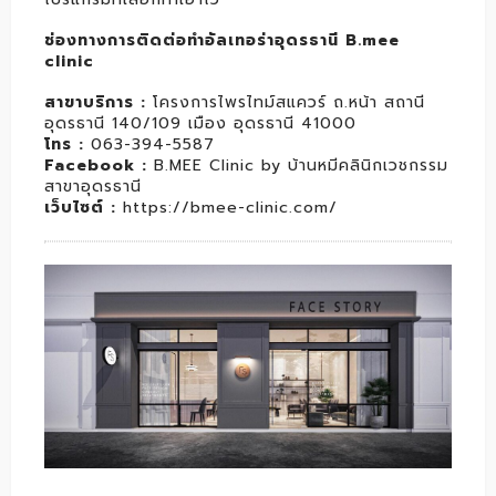
ช่องทางการติดต่อทำอัลเทอร่าอุดรธานี B.mee
clinic
สาขาบริการ :
โครงการไพรไทม์สแควร์ ถ.หน้า สถานี
อุดรธานี 140/109 เมือง อุดรธานี 41000
โทร :
063-394-5587
Facebook :
B.MEE Clinic by บ้านหมีคลินิกเวชกรรม
สาขาอุดรธานี
เว็บไซต์ :
https://bmee-clinic.com/