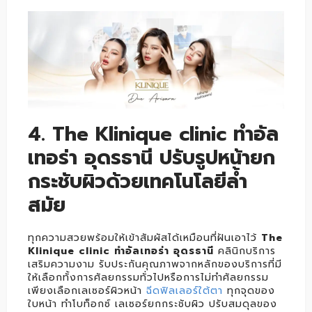
4. The Klinique clinic ทำอัล
เทอร่า อุดรธานี ปรับรูปหน้ายก
กระชับผิวด้วยเทคโนโลยีล้ำ
สมัย
ทุกความสวยพร้อมให้เข้าสัมผัสได้เหมือนที่ฝันเอาไว้
The
Klinique clinic ทำอัลเทอร่า อุดรธานี
คลินิกบริการ
เสริมความงาม รับประกันคุณภาพจากหลักของบริการที่มี
ให้เลือกทั้งการศัลยกรรมทั่วไปหรือการไม่ทำศัลยกรรม
เพียงเลือกเลเซอร์ผิวหน้า
ฉีดฟิลเลอร์ใต้ตา
ทุกจุดของ
ใบหน้า ทำโบท็อกซ์ เลเซอร์ยกกระชับผิว ปรับสมดุลของ