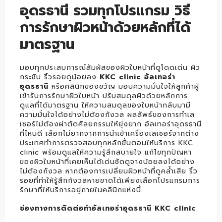
อุดรธานี รวมทุกโปรแกรม วิธี
การรักษาผิวหน้าด้วยหลักที่ได้
มาตรฐาน
มอบทุกประสบการณ์สัมผัสของผิวใบหน้าที่ดูโดดเด่น ผิว
กระชับ ริ้วรอยดูน้อยลง
KKC clinic อัลเทอร่า
อุดรธานี
หรือคลินิกของขวัญ มอบความมั่นใจให้ลูกค้าผู้
เข้ารับการรักษาผิวใบหน้า ปรับสมดุลผิวด้วยหลักการ
ดูแลที่ได้มาตรฐาน ให้ความสมดุลของใบหน้ากลับมามี
ความมั่นใจได้อย่างไม่ต้องกังวล ผลลัพธ์ของการทำเล
เซอร์ไม่ต้องผ่าตัดศัลยกรรมให้ยุ่งยาก อัลเทอร่าอุดรธานี
ที่ไหนดี เลือกไม่ยากจากการนำเข้าเครื่องเลเซอร์จากต่าง
ประเทศทำการตรวจสอบทุกหลักขั้นตอนให้บริการ KKC
clinic พร้อมดูแลให้ความรู้สึกสบายใจ แก้ไขทุกปัญหา
ของผิวใบหน้าที่เคยเห็นได้เด่นชัดดูจางน้อยลงได้อย่าง
ไม่ต้องกังวล หากต้องการเปลี่ยนผิวหน้าที่ดูคล้ำเสีย ริ้ว
รอยที่ทำให้รู้สึกกังวลหายขาดได้เพียงเลือกโปรแกรมการ
รักษาที่ให้บริการอยู่ภายในคลินิกแห่งนี้
ช่องทางการติดต่อทำอัลเทอร่าอุดรธานี KKC clinic