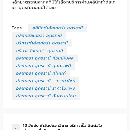
หลักมาตรฐานสากลที่มีให้เลือกบริการผ่านคลินิกทำอัลเท
อร่าอุดรในตอนนี้ได้เลย
Tags :
คลินิกทำอัลเทอร่า อุดรธานี
คลินิกอัลเทอร่า อุดรธานี
บริการทำอัลเทอร่า อุดรธานี
บริการอัลเทอร่า อุดรธานี
อัลเทอร่า อุดรธานี กี่วันเห็นผล
อัลเทอร่า อุดรธานี คุณภาพดี
อัลเทอร่า อุดรธานี ที่ไหนดี
อัลเทอร่า อุดรธานี ราคาเท่าไหร่
อัลเทอร่า อุดรธานี ราคาไม่แพง
อัลเทอร่า อุดรธานี อันตรายไหม
10 อันดับ กำจัดปลวกอีสาน บริการเร็ว ติดต่อไว