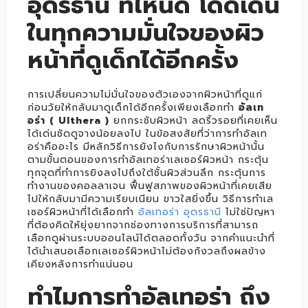
อุดรธานี ที่ไหนดี โดดเด่น
ในทุกความมั่นใจของผิว
หน้าที่ดูเด็กได้อีกครั้ง
การเปลี่ยนความไม่มั่นใจของตัวเองจากผิวหน้าที่ดูแก่
ก่อนวัยให้กลับมาดูเด็กได้อีกครั้งเพียงเลือกทำ
อัลเท
อร่า ( Ulthera )
ยกกระชับผิวหน้า ลดริ้วรอยที่เคยเห็น
ได้เด่นชัดดูจางน้อยลงไป ในข้อสงสัยที่ว่าการทำอัลเท
อร่าคืออะไร มีหลักวิธีการยังไงกับการรักษาผิวหน้านั้น
ตามขั้นตอนของการทำอัลเทอร่าเลเซอร์ผิวหน้า กระตุ้น
ทุกจุดที่ทำการยิงลงไปถึงใต้ชั้นผิวส่วนลึก กระตุ้นการ
ทำงานของคอลลาเจน ฟื้นฟูสภาพของผิวหน้าที่เคยเสีย
ไปให้กลับมามีความเรียบเนียน ขาวใสยิ่งขึ้น วิธีการทำเล
เซอร์ผิวหน้าที่ได้เลือกทำ
อัลเทอร่า อุดรธานี
ไม่ใช่ปัญหา
ที่ต้องคิดให้ยุ่งยากจากช่องทางการบริการที่สามารถ
เลือกดูผ่านระบบออนไลน์ได้ตลอดทั้งวัน จากคำแนะนำที่
ได้นำเสนอเลือกเลเซอร์ผิวหน้าไม่ต้องกังวลถึงผลข้าง
เคียงหลังการทำแน่นอน
ทำไมการทำอัลเทอร่า ถึง