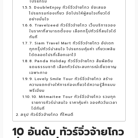
โปรแกรม
5. DoubleEnjoy ทัวร์จิ่วจ้ายโกว ข้อเสนอ
โปรแกรมท่องเที่ยว จัดโปรให้ผู้สนใจเที่ยวได้
อย่างมั่นใจ
6. Travelzeed ทัวร์จิ่วจ้ายโกว เว็บบริการจอง
ในราคาที่สามารถตั้งงบ เลือกกรุ๊ปทัวร์ที่สนใจได้
ทันที
7. Siam Travel Mart ทัวร์จิ่วจ้ายโกว อัปเดท
ทุกกรุ๊ปทัวร์น่าสนใจ โปรแกรมคุ้มค่า เที่ยวเพลิน
ได้ตลอดโปรที่เลือกเอาไว้
8. Panda Holiday ทัวร์จิ่วจ้ายโกว สัมผัสดิน
แดนธรรมชาติ เลือกทัวร์ประสบการณ์เชี่ยวชาญ
เฉพาะทาง
9. Lovely Smile Tour ทัวร์จิ่วจ้ายโกว สร้าง
ความแตกต่างให้การท่องเที่ยวได้ความรู้สึกแบบ
พรีเมียม
10. Mitmaitee Tour ทัวร์จิ่วจ้ายโกว รวมทุก
รายการทัวร์น่าสนใจ ราคาคุ้มค่า จองคิววันเวลา
ได้ทันที
สรุป ทัวร์จิ่วจ้ายโกว ที่ไหนดี
10 อันดับ ทัวร์จิ่วจ้ายโกว