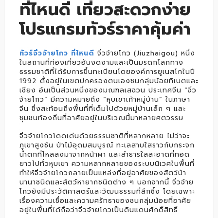
ที่ไหนดี เที่ยวสะดวกง่าย
โปรแกรมทัวร์ราคาคุ้มค่า
ทัวร์จิ่วจ้ายโกว ที่ไหนดี
จิ่วจ้ายโกว (Jiuzhaigou) หนึ่ง
ในสถานที่ท่องเที่ยวอันงดงามและเป็นมรดกโลกทาง
ธรรมชาติที่ได้รับการขึ้นทะเบียนโดยองค์การยูเนสโกในปี
1992 ตั้งอยู่ในเขตปกครองตนเองชนกลุ่มน้อยทิเบตและ
เชียง อันเป็นส่วนหนึ่งของมณฑลเสฉวน ประเทศจีน “จิ่ว
จ้ายโกว” มีความหมายถึง “หุบเขาเก้าหมู่บ้าน” ในภาษา
จีน ซึ่งสะท้อนถึงพื้นที่ที่เต็มไปด้วยหมู่บ้านเล็ก ๆ และ
ชุมชนท้องถิ่นที่อาศัยอยู่ในบริเวณนี้มาหลายศตวรรษ
จิ่วจ้ายโกวโดดเด่นด้วยธรรมชาติที่หลากหลาย ไม่ว่าจะ
ภูเขาสูงชัน ป่าไม้อุดมสมบูรณ์ ทะเลสาบใสราวกับกระจก
น้ำตกที่ไหลลงมาจากหน้าผา และลำธารใสสะอาดที่ทอด
ยาวไปทั่วหุบเขา ความหลากหลายของระบบนิเวศในพื้นที่
ทำให้จิ่วจ้ายโกวกลายเป็นแหล่งที่อยู่อาศัยของสัตว์ป่า
นานาชนิดและสัตว์หายากชนิดต่าง ๆ นอกจากนี้ จิ่วจ้าย
โกวยังมีประวัติศาสตร์และวัฒนธรรมที่ลึกซึ้ง โดยเฉพาะ
เรื่องความเชื่อและความศรัทธาของชนกลุ่มน้อยที่อาศัย
อยู่ในพื้นที่ได้ถือว่าจิ่วจ้ายโกวเป็นดินแดนศักดิ์สิทธิ์