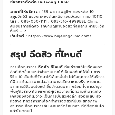
ช่องทางติดต่อ BuJeong Clinic
สาขาที่ให้บริการ
:
139 อาคารบลูชิพ ทองหล่อ 10
สุขุมวิท63 แขวงคลองตันเหนือ เขตวัฒนา กทม 10110
โทร
:
088-050-1111 , 093-516-4999BSL Clinic
ศูนย์บริการฉีดสิว รักษาปัญหาของสิวที่ลุกลาม หายชะงัก
ทันที – 2
เว็บไซต์
:
https://www.bujeongclinic.com/
สรุป ฉีดสิว ที่ไหนดี
การเลือกบริการ
ฉีดสิว ที่ไหนดี
ที่จะช่วยแก้ไขเรื่องของ
สิวที่เกิดขึ้นบนหน้าจำนวนมากได้เห็นผลทันทีได้นั้น การ
รีวิว 10 อันดับที่จัดมาให้เลือกมั่นใจได้กับทุกการให้บริการ
ที่มีการคัดสรรมาแล้วว่าสามารถรักษาหายจริง หายขาด
จากการมีสิวบนใบหน้าขึ้นจำนวนมาก พร้อมทั้งการบำรุง
ฟื้นฟูผิวรักษาโดยแพทย์ผู้เชี่ยวชาญที่มีความชำนาญกับ
เคสของสิวที่ไม่ว่าจะเป็นการบีบสิวฝังลึก สิวอักเสบ สิว
หัวช้าง ทุกวิธีการที่เลือกทำการฉีดสิวที่มีประสิทธิภาพ
สามารถเลือกบริการกับ คลินิกฉีดรักษาสิว ที่ดีที่สุดกันได้
แล้วในตอนนี้