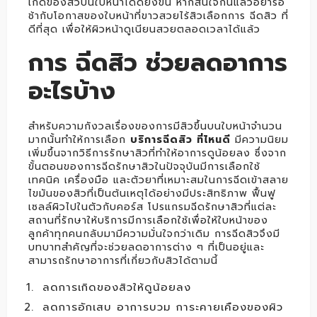
เกิดของสิวบนใบหน้าได้ดียิ่งขึ้น หากสนใจกันแล้วอย่ารอ
ช้ากับโอกาสของใบหน้าที่ขาวสวยไร้สิวเลือกการ ฉีดสิว ที่
ดีที่สุด เพื่อให้ผิวหน้าดูเนียนสวยตลอดเวลาได้แล้ว
การ ฉีดสิว ช่วยลดอาการ
อะไรบ้าง
สำหรับความกังวลเรื่องของการมีสิวขึ้นบนใบหน้าจำนวน
มากนั้นทำให้การเลือก
บริการฉีดสิว ที่ไหนดี
มีความนิยม
เพิ่มขึ้นจากวิธีการรักษาสิวที่ทำให้อาการดูน้อยลง ซึ่งจาก
ขั้นตอนของการฉีดรักษาสิวในปัจจุบันมีการเลือกใช้
เทคนิค เครื่องมือ และตัวยาที่เหมาะสมในการฉีดเข้าสลาย
ไขมันของสิวที่เป็นต้นเหตุได้อย่างมีประสิทธิภาพ ฟื้นฟู
เซลล์ผิวไปในตัวกับคอร์ส โปรแกรมฉีดรักษาสิวที่แต่ละ
สถานที่รักษาให้บริการมีการเลือกใช้เพื่อให้ใบหน้าของ
ลูกค้าทุกคนกลับมามีความมั่นใจกว่าเดิม การฉีดสิวจึงมี
บทบาทสำคัญที่จะช่วยลดอาการต่าง ๆ ที่เป็นอยู่และ
สามารถรักษาอาการที่เกี่ยวกับสิวได้ตามนี้
ลดการเกิดของสิวให้ดูน้อยลง
ลดการอักเสบ อาการบวม การะคายเคืองของผิว