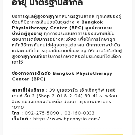
อายุ มาตรฐานสากล
บริการดูแลผู้สูงอายุทุกเคสมาตรฐานสากล ทุกเคสของผู้
ป่วยที่มีอาการเจ็บป่วยในจุดต่าง ๆ
Bangkok
Physiotherapy Center (BPC) ศูนย์กายภาย
บำบัดผู้สูงอายุ
ทุกการประเมินอาการของแพทย์มีขั้น
ตอนการเตรียมการอย่างละเอียด เพื่อให้การรักษาถูก
หลักวิธีการกับคนไข้ผู้สูงอายุแต่ละคน นักกายภาพบำบัด
แต่ละคนที่ทำการดูแลมีความเชี่ยวชาญ ให้ความใส่ใจกับผู้
สูงอายุทุกคนที่เข้ารับการรักษาตลอดโปรแกรมที่ได้เลือก
เอาไว้
ช่องทางการติดต่อ Bangkok Physiotherapy
Center (BPC)
สาขาที่ให้บริการ :
39 บูเลอวาร์ด เอ็กเซ็กคูทีฟ เรสซิ
เดนซ์ ชั้น 2 (Shop 2-01 & 2-04) 39-41 ซ. พร้อม
จิตร แขวงคลองตันเหนือ วัฒนา กรุงเทพมหานคร
10110
โทร :
092-275-5090 , 02-160-0333
เว็บไซต์ :
https://www.bpcphysio.com/