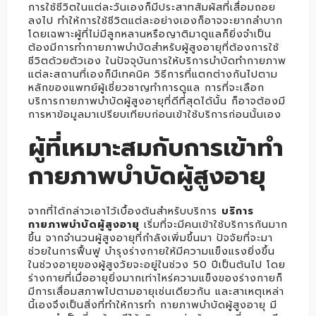
การใช้ชีวิตในแต่ละวันเองก็มีประสาทสัมผัสที่เสื่อมถอย
ลงไป ทำให้การใช้ชีวิตแต่ละอย่างเองก็อาจจะยากลำบาก
โดยเฉพาะผู้ที่ไม่มีลูกหลานหรือญาติมาดูแลก็ยิ่งจำเป็น
ต้องมีการทำกายภาพบำบัดสำหรับผู้สูงอายุที่ต้องการใช้
ชีวิตด้วยตัวเอง ในปัจจุบันการให้บริการบำบัดทำกายภาพ
แต่ละสถานที่เองก็มีเทคนิค วิธีการที่แตกต่างกันไปตาม
หลักของแพทย์ผู้เชี่ยวชาญทำการดูแล การที่จะเลือก
บริการกายภาพบำบัดผู้สูงอายุที่ดีที่สุดได้นั้น ก็อาจต้องมี
การหาข้อมูลมาเปรียบเทียบก่อนเข้าใช้บริการก่อนนั้นเอง
ผู้ที่เหมาะสมกับการเข้าทำ
กายภาพบำบัดผู้สูงอายุ
จากที่ได้กล่าวเอาไว้เบื้องต้นสำหรับบริการ
บริการ
กายภาพบำบัดผู้สูงอายุ
เริ่มที่จะมีคนเข้าใช้บริการกันมาก
ขึ้น จากจำนวนผู้สูงอายุที่กำลังเพิ่มขึ้นมา ปัจจัยที่จะมา
ช่วยในการฟื้นฟู บำรุงร่างกายให้มีความแข็งแรงยิ่งขึ้น
ในช่วงอายุของผู้สูงวัยจะอยู่ในช่วง 50 ปีเป็นต้นไป โดย
ร่างกายที่เมื่ออายุยิ่งมากเท่าไหร่ความแข็งของร่างกายก็
มีการเสื่อมสภาพไปตามอายุเช่นเดียวกัน และสาเหตุเหล่า
นี้เองจึงเป็นสิ่งที่ทำให้การทำ กายภาพบำบัดผู้สูงอายุ มี