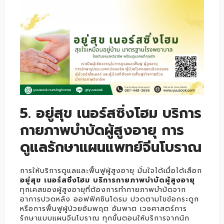
5. อยู่สุข เนอร์สซิ่งโฮม บริการ
กายภาพบำบัดผู้สูงอายุ การ
ดูแลรักษาแผนแพทย์จีนโบราณ
การให้บริการดูแลและฟื้นฟูผู้สูงอายุ มั่นใจได้เมื่อได้เลือก
อยู่สุข เนอร์สซิ่งโฮม บริการกายภาพบำบัดผู้สูงอายุ
ทุกเคสของผู้สูงอายุที่ต้องการทำกายภาพบำบัดจาก
อาการปวดหลัง ออฟฟิศซินโดรม ปวดตามไขข้อกระดูก
หรือการฟื้นฟูผู้ป่วยอัมพฤต อัมพาต เวชศาสตร์การ
รักษาแบบแผนจีนโบราณ ทุกขั้นตอนให้บริการจากนัก