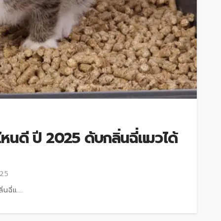
หนดี ปี 2025 ดับกลิ่นฉี่แมวได้
025
นฉี่แ...